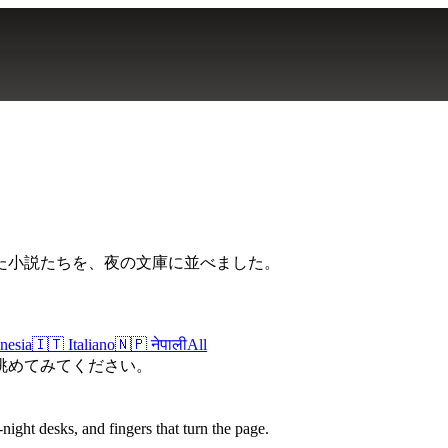
た小説たちを、夜の文庫に並べました。
nesia
🇮🇹
Italiano
🇳🇵
नेपाली
All
眺めてみてください。
night desks, and fingers that turn the page.