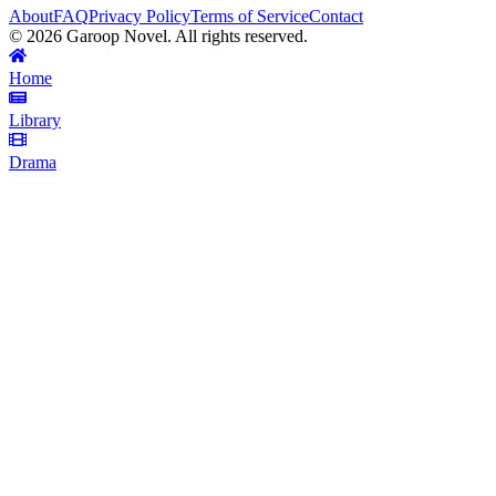
About
FAQ
Privacy Policy
Terms of Service
Contact
©
2026
Garoop Novel. All rights reserved.
Home
Library
Drama