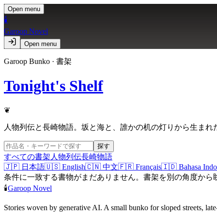
Open menu
🕯️
Garoop Novel
Open menu
Garoop Bunko · 書架
Tonight's Shelf
❦
人物列伝と長崎物語。坂と海と、誰かの机の灯りから生まれ
探す
すべての書架
人物列伝
長崎物語
🇯🇵
日本語
🇺🇸
English
🇨🇳
中文
🇫🇷
Français
🇮🇩
Bahasa Indo
条件に一致する書物がまだありません。書架を別の角度から
🕯️
Garoop Novel
Stories woven by generative AI. A small bunko for sloped streets, late-