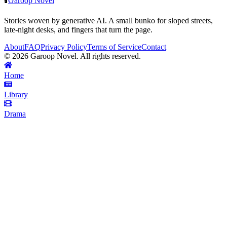
🕯️
Garoop Novel
Stories woven by generative AI. A small bunko for sloped streets,
late-night desks, and fingers that turn the page.
About
FAQ
Privacy Policy
Terms of Service
Contact
©
2026
Garoop Novel. All rights reserved.
Home
Library
Drama