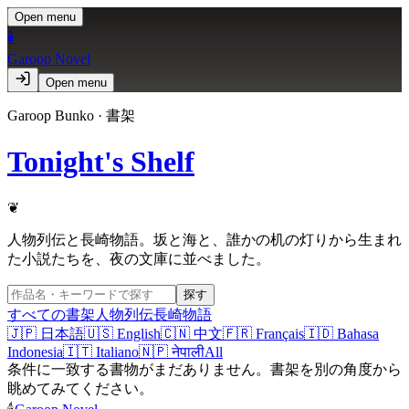
Open menu
🕯️
Garoop Novel
Open menu
Garoop Bunko · 書架
Tonight's Shelf
❦
人物列伝と長崎物語。坂と海と、誰かの机の灯りから生まれ
た小説たちを、夜の文庫に並べました。
探す
すべての書架
人物列伝
長崎物語
🇯🇵
日本語
🇺🇸
English
🇨🇳
中文
🇫🇷
Français
🇮🇩
Bahasa
Indonesia
🇮🇹
Italiano
🇳🇵
नेपाली
All
条件に一致する書物がまだありません。書架を別の角度から
眺めてみてください。