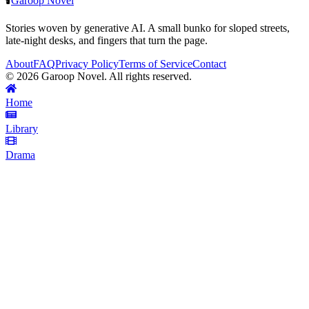
🕯️
Garoop Novel
Stories woven by generative AI. A small bunko for sloped streets,
late-night desks, and fingers that turn the page.
About
FAQ
Privacy Policy
Terms of Service
Contact
©
2026
Garoop Novel. All rights reserved.
Home
Library
Drama