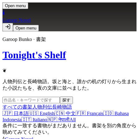
Open menu
🕯️
Garoop Novel
Open menu
Garoop Bunko · 書架
Tonight's Shelf
❦
人物列伝と長崎物語。坂と海と、誰かの机の灯りから生まれ
た小説たちを、夜の文庫に並べました。
探す
すべての書架
人物列伝
長崎物語
🇯🇵
日本語
🇺🇸
English
🇨🇳
中文
🇫🇷
Français
🇮🇩
Bahasa
Indonesia
🇮🇹
Italiano
🇳🇵
नेपाली
All
条件に一致する書物がまだありません。書架を別の角度から
眺めてみてください。