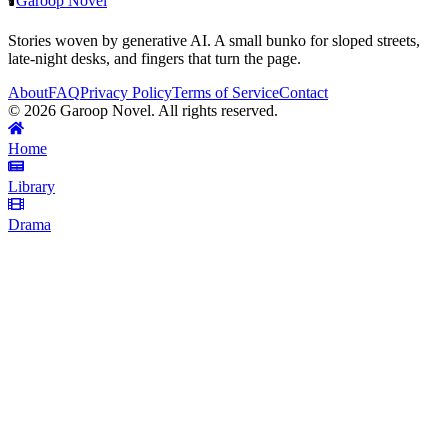
🕯️
Garoop Novel
Stories woven by generative AI. A small bunko for sloped streets,
late-night desks, and fingers that turn the page.
About
FAQ
Privacy Policy
Terms of Service
Contact
©
2026
Garoop Novel. All rights reserved.
Home
Library
Drama