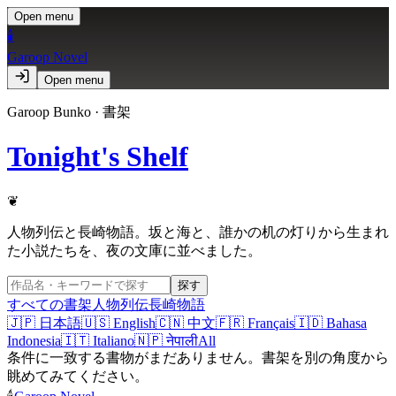
Open menu
🕯️
Garoop Novel
Open menu
Garoop Bunko · 書架
Tonight's Shelf
❦
人物列伝と長崎物語。坂と海と、誰かの机の灯りから生まれ
た小説たちを、夜の文庫に並べました。
探す
すべての書架
人物列伝
長崎物語
🇯🇵
日本語
🇺🇸
English
🇨🇳
中文
🇫🇷
Français
🇮🇩
Bahasa
Indonesia
🇮🇹
Italiano
🇳🇵
नेपाली
All
条件に一致する書物がまだありません。書架を別の角度から
眺めてみてください。