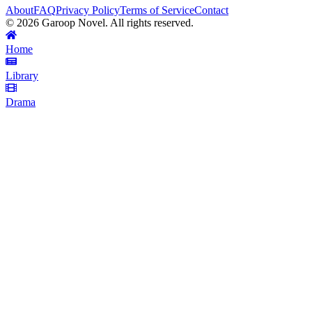
About
FAQ
Privacy Policy
Terms of Service
Contact
©
2026
Garoop Novel. All rights reserved.
Home
Library
Drama