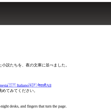
た小説たちを、夜の文庫に並べました。
nesia
🇮🇹
Italiano
🇳🇵
नेपाली
All
眺めてみてください。
night desks, and fingers that turn the page.