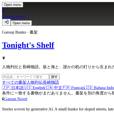
Open menu
🕯️
Garoop Novel
Open menu
Garoop Bunko · 書架
Tonight's Shelf
❦
人物列伝と長崎物語。坂と海と、誰かの机の灯りから生まれ
探す
すべての書架
人物列伝
長崎物語
🇯🇵
日本語
🇺🇸
English
🇨🇳
中文
🇫🇷
Français
🇮🇩
Bahasa Indo
条件に一致する書物がまだありません。書架を別の角度から
🕯️
Garoop Novel
Stories woven by generative AI. A small bunko for sloped streets, late-