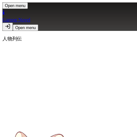
Open menu
🕯️
Garoop Novel
Open menu
人物列伝
Garoop Novel
— 第
3
葉 —
Ch.
03
3 / 8 ページ
❦
shimizu-tax-003
←
前のページ
次のページ
→